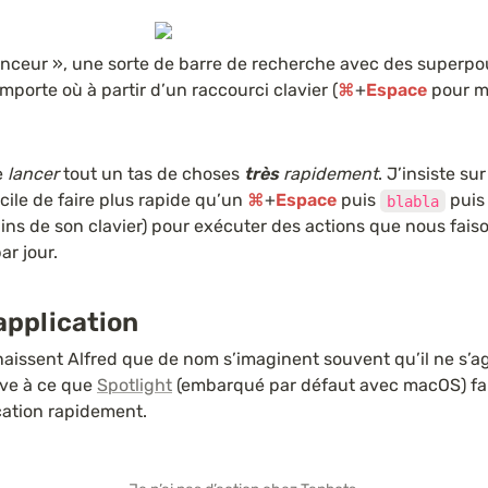
anceur », une sorte de barre de recherche avec des superpou
mporte où à partir d’un raccourci clavier (
⌘
+
Espace
 pour m
 
lancer
 tout un tas de choses 
très 
rapidement
. J’insiste sur
icile de faire plus rapide qu’un 
⌘
+
Espace
 puis 
 puis
blabla
ins de son clavier) pour exécuter des actions que nous faiso
ar jour.
application
aissent Alfred que de nom s’imaginent souvent qu’il ne s’ag
ive à ce que 
Spotlight
 (embarqué par défaut avec macOS) fait 
cation rapidement.