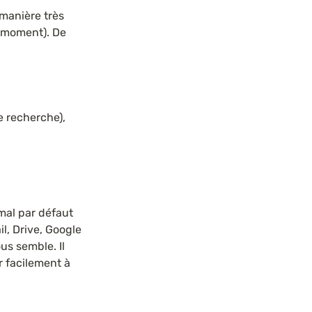
manière très 
 moment). De 
 recherche), 
al par défaut 
, Drive, Google 
s semble. Il 
r facilement à 