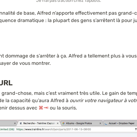
Je n’ai pas d’action chez Tapbots.
onnalité de base, Alfred n’apporte effectivement pas grand-c
uence dramatique : la plupart des gens s’arrêtent là pour jug
nt dommage de s’arrêter à ça. Alfred a tellement plus à vous 
ssayer de vous montrer.
’URL
de grand-chose, mais c’est vraiment très utile. Le gain de tem
e la capacité qu’aura Alfred à 
ouvrir votre navigateur à vot
enir dessus avec 
⌘⇥
 ou la souris.