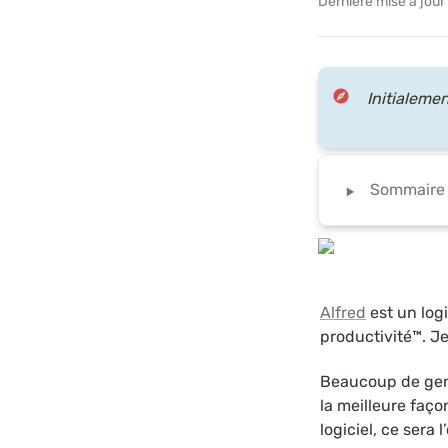
Dernière mise à jour
Initialeme
‣
Sommaire (
Alfred
 est un log
productivité™. J
Beaucoup de gen
la meilleure faço
logiciel, ce sera