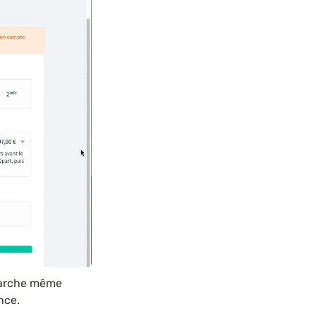
marche même 
nce.