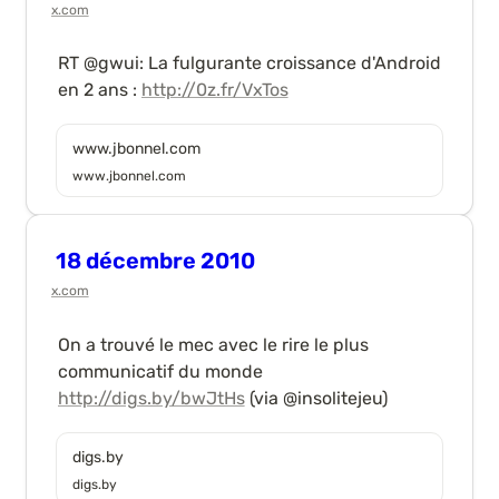
x.com
RT @gwui: La fulgurante croissance d'Android 
en 2 ans : 
http://0z.fr/VxTos
www.jbonnel.com
www.jbonnel.com
18 décembre 2010
x.com
On a trouvé le mec avec le rire le plus 
communicatif du monde 
http://digs.by/bwJtHs
 (via @insolitejeu) 
digs.by
digs.by