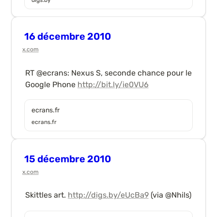
16 décembre 2010
x.com
RT @ecrans: Nexus S, seconde chance pour le 
Google Phone 
http://bit.ly/ie0VU6
ecrans.fr
ecrans.fr
15 décembre 2010
x.com
Skittles art. 
http://digs.by/eUcBa9
 (via @Nhils)