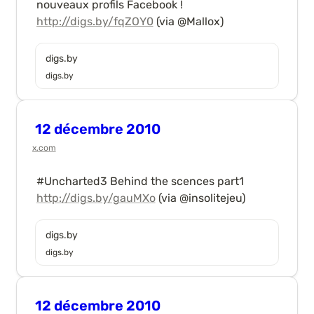
nouveaux profils Facebook ! 
http://digs.by/fqZOY0
 (via @Mallox)
digs.by
digs.by
12 décembre 2010
x.com
#Uncharted3 Behind the scences part1 
http://digs.by/gauMXo
 (via @insolitejeu)
digs.by
digs.by
12 décembre 2010