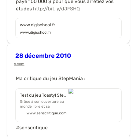
paye 100 000 $ pour que vous arrêtiez vos 
études 
http://bit.ly/dJFSHQ
www.digischool.fr
www.digischool.fr
28 décembre 2010
x.com
Ma critique du jeu StepMania :
Test du jeu Toasty! Stepmania (2001) - Toasty! par Jonathan
Grâce à son ouverture au
monde libre et sa
communauté
www.senscritique.com
exceptionnelle, StepMania
est en quelque sorte
l’apothéose de tout ce qu’on
#senscritique 
pouvait attendre de DDR...