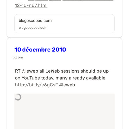
12-10-n67.html
blogoscoped.com
blogoscoped.com
10 décembre 2010
x.com
RT @leweb all LeWeb sessions should be up 
on YouTube today, many already available 
http://bit.ly/e6gGsF
 #leweb