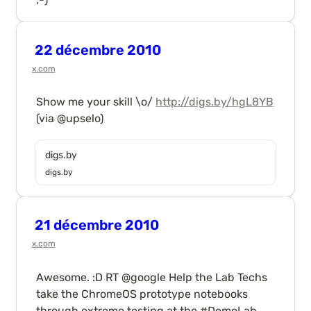
22 décembre 2010
x.com
Show me your skill \o/ 
http://digs.by/hgL8YB
(via @upselo)
digs.by
digs.by
21 décembre 2010
x.com
Awesome. :D RT @google Help the Lab Techs 
take the ChromeOS prototype notebooks 
through extreme testing at the #DemoLab 