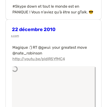
#Skype down et tout le monde est en 
PANIQUE ! Vous n'aviez qu'à être sur gTalk. 😎
22 décembre 2010
x.com
Magique :') RT @gwui: your greatest move 
@nate_robinson  
http://youtu.be/pldlR5YfMC4