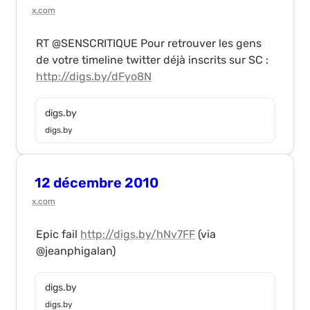
x.com
RT @SENSCRITIQUE Pour retrouver les gens 
de votre timeline twitter déjà inscrits sur SC : 
http://digs.by/dFyo8N
digs.by
digs.by
12 décembre 2010
x.com
Epic fail 
http://digs.by/hNv7FF
 (via 
@jeanphigalan)
digs.by
digs.by