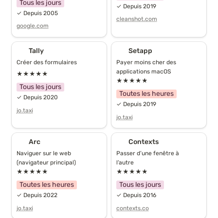
Tous les jours
✓ Depuis 2019
✓ Depuis 2005
cleanshot.com
Vidéo
google.com
Déplacements
Tally
Setapp
Tally
Setapp
Créer des formulaires
Payer moins cher des 
Ordinateurs
applications macOS
★★★★★
★★★★★
Tous les jours
Toutes les heures
Téléphones
✓ Depuis 2020
✓ Depuis 2019
jo.taxi
jo.taxi
Maison
Arc
Contexts
Arc
Contexts
Naviguer sur le web 
Passer d’une fenêtre à 
(navigateur principal)
l’autre
★★★★★
★★★★★
Toutes les heures
Tous les jours
✓ Depuis 2022
✓ Depuis 2016
jo.taxi
contexts.co