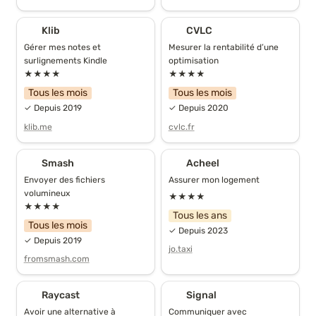
Klib
CVLC
Klib
CVLC
Gérer mes notes et 
Mesurer la rentabilité d’une 
surlignements Kindle
optimisation
★★★★
★★★★
Tous les mois
Tous les mois
✓ Depuis 2019
✓ Depuis 2020
klib.me
cvlc.fr
Smash
Acheel
Smash
Acheel
Envoyer des fichiers 
Assurer mon logement
volumineux
★★★★
★★★★
Tous les ans
Tous les mois
✓ Depuis 2023
✓ Depuis 2019
jo.taxi
fromsmash.com
Raycast
Signal
Raycast
Signal
Avoir une alternative à 
Communiquer avec 