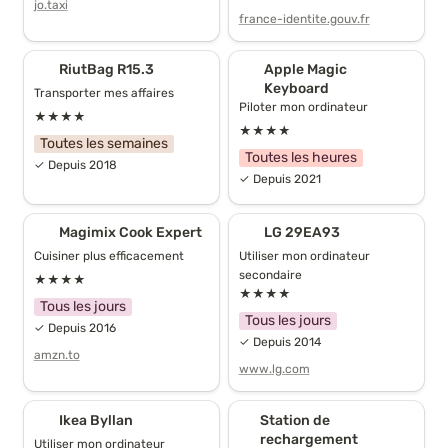
jo.taxi
france-identite.gouv.fr
RiutBag R15.3
Apple Magic Keyboard
RiutBag R15.3
Apple Magic 
Keyboard
Transporter mes affaires
Piloter mon ordinateur
★★★★
★★★★
Toutes les semaines
Toutes les heures
✓ Depuis 2018
✓ Depuis 2021
Magimix Cook Expert
LG 29EA93
Magimix Cook Expert
LG 29EA93
Cuisiner plus efficacement
Utiliser mon ordinateur 
secondaire
★★★★
★★★★
Tous les jours
Tous les jours
✓ Depuis 2016
✓ Depuis 2014
amzn.to
www.lg.com
Ikea Byllan
Station de rechargement
Ikea Byllan
Station de 
DualSense
rechargement 
Utiliser mon ordinateur 