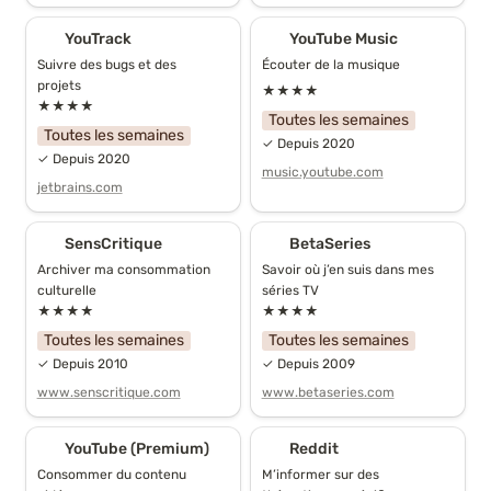
YouTrack
YouTube Music
YouTrack
YouTube Music
Suivre des bugs et des 
Écouter de la musique
projets
★★★★
★★★★
Toutes les semaines
Toutes les semaines
✓ Depuis 2020
✓ Depuis 2020
music.youtube.com
jetbrains.com
SensCritique
BetaSeries
SensCritique
BetaSeries
Archiver ma consommation 
Savoir où j’en suis dans mes 
culturelle
séries TV
★★★★
★★★★
Toutes les semaines
Toutes les semaines
✓ Depuis 2010
✓ Depuis 2009
www.senscritique.com
www.betaseries.com
YouTube (Premium)
Reddit
YouTube (Premium)
Reddit
Consommer du contenu 
M’informer sur des 