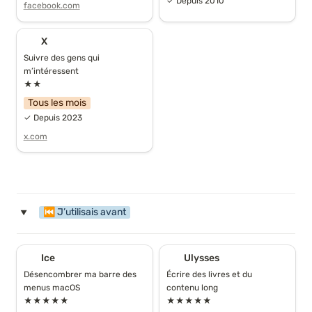
✓ Depuis 2010
facebook.com
X
X
Suivre des gens qui 
m’intéressent
★★
Tous les mois
✓ Depuis 2023
x.com
⏮ J’utilisais avant
‣
Ice
Ulysses
Ice
Ulysses
Désencombrer ma barre des 
Écrire des livres et du 
menus macOS
contenu long
★★★★★
★★★★★