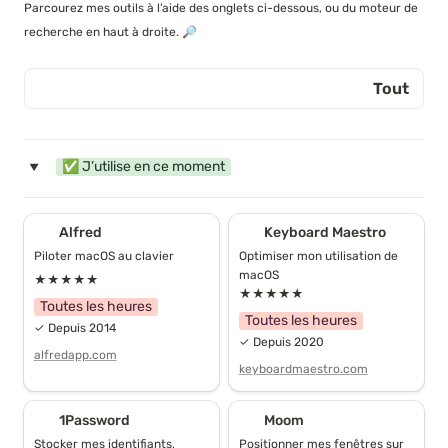
Parcourez mes outils à l’aide des onglets ci-dessous, ou du moteur de 
recherche en haut à droite. 🔎
Tout
Tout
✅ J’utilise en ce moment
‣
Numérique
Alfred
Keyboard Maestro
Alfred
Keyboard Maestro
Physique
Piloter macOS au clavier
Optimiser mon utilisation de 
macOS
★★★★★
Efficacité quotidienne
★★★★★
Toutes les heures
Toutes les heures
✓ Depuis 2014
Communication
✓ Depuis 2020
alfredapp.com
keyboardmaestro.com
Argent
1Password
Moom
1Password
Moom
Vie pro
Stocker mes identifiants, 
Positionner mes fenêtres sur 