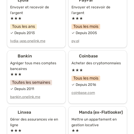
Lydia
PayPal
Envoyer et recevoir de 
Envoyer et recevoir de 
l’argent
l’argent
★★★
★★★
Tous les ans
Tous les mois
✓ Depuis 2013
✓ Depuis 2005
lydia-app.onelink.me
py.pl
Bankin
Coinbase
Bankin
Coinbase
Agréger tous mes comptes 
Acheter des cryptomonnaies
bancaires
★★★
★★★
Tous les mois
Toutes les semaines
✓ Depuis 2016
✓ Depuis 2011
coinbase.com
bankin.onelink.me
Linxea
Manda (ex-Flatlooker)
Linxea
Manda (ex-Flatlooker)
Gérer des assurances vie en 
Mettre un appartement en 
ligne
gestion locative
★★★
★★