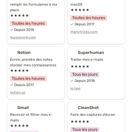
remplir les formulaires à ma 
macOS
place
★★★★★
Contenu
★★★★★
Toutes les heures
Toutes les heures
✓ Depuis 2017
Culture
✓ Depuis 2015
manytricks.com
1password.com
Jeux vidéo
Notion
Superhuman
Notion
Superhuman
Sport
Écrire, prendre des notes, 
Traiter mes e-mails
stocker mes connaissances
★★★★★
Réseaux sociaux
★★★★★
Tous les jours
Toutes les heures
✓ Depuis 2018
✓ Depuis 2017
Gestion de site web
jo.taxi
notion.so
Gestion du temps
Gmail
CleanShot
Gmail
CleanShot
Recevoir et filtrer mes e-
Faire des captures d’écran
Rédaction
mails
★★★★★
★★★★★
Tous les jours
Son