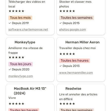
Télécharger des vidéos en 
Stocker et classer mes 
local
photos
★★★★★
★★★★★
Tous les mois
Toutes les semaines
✓ Depuis 2019
✓ Depuis 2015
software.charliemonroe.net
photos.google.com
Monkeytype
Herman Miller Aeron
Monkeytype
Herman Miller Aeron
Améliorer ma vitesse de 
Travailler depuis chez moi
frappe
★★★★★
★★★★★
Toutes les heures
Tous les jours
✓ Depuis 2013
✓ Depuis 2020
www.hermanmiller.com
monkeytype.com
MacBook Air M3 13"
Readwise
MacBook Air M3 13" 
Readwise
(2024)
(2024)
Lire et annoter des articles 
Vivre
en différé
★★★★★
★★★★★
Toutes les heures
Toutes les semaines