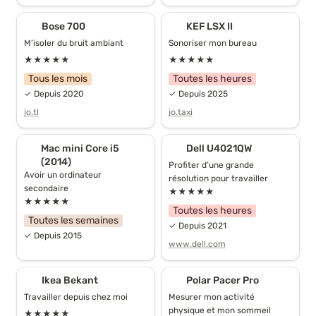
Bose 700
KEF LSX II
Bose 700
KEF LSX II
M’isoler du bruit ambiant
Sonoriser mon bureau
★★★★★
★★★★★
Tous les mois
Toutes les heures
✓ Depuis 2020
✓ Depuis 2025
jo.tl
jo.taxi
Mac mini Core i5 (2014)
Dell U4021QW
Mac mini Core i5 
Dell U4021QW
(2014)
Profiter d’une grande 
Avoir un ordinateur 
résolution pour travailler
secondaire
★★★★★
★★★★★
Toutes les heures
Toutes les semaines
✓ Depuis 2021
✓ Depuis 2015
www.dell.com
Ikea Bekant
Polar Pacer Pro
Ikea Bekant
Polar Pacer Pro
Travailler depuis chez moi
Mesurer mon activité 
physique et mon sommeil
★★★★★