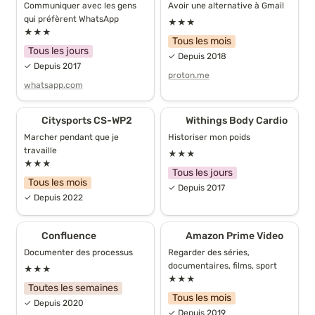
Communiquer avec les gens 
Avoir une alternative à Gmail
qui préfèrent WhatsApp
★★★
★★★
Tous les mois
Tous les jours
✓ Depuis 2018
✓ Depuis 2017
proton.me
whatsapp.com
Citysports CS-WP2
Withings Body Cardio
Citysports CS-WP2
Withings Body Cardio
Marcher pendant que je 
Historiser mon poids
travaille
★★★
★★★
Tous les jours
Tous les mois
✓ Depuis 2017
✓ Depuis 2022
Confluence
Amazon Prime Video
Confluence
Amazon Prime Video
Documenter des processus
Regarder des séries, 
documentaires, films, sport
★★★
★★★
Toutes les semaines
Tous les mois
✓ Depuis 2020
✓ Depuis 2019