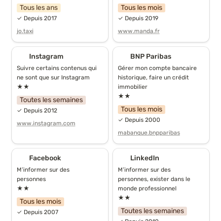
Tous les ans
Tous les mois
✓ Depuis 2017
✓ Depuis 2019
jo.taxi
www.manda.fr
Instagram
BNP Paribas
Instagram
BNP Paribas
Suivre certains contenus qui 
Gérer mon compte bancaire 
ne sont que sur Instagram
historique, faire un crédit 
★★
immobilier
★★
Toutes les semaines
Tous les mois
✓ Depuis 2012
✓ Depuis 2000
www.instagram.com
mabanque.bnpparibas
Facebook
LinkedIn
Facebook
LinkedIn
M’informer sur des 
M’informer sur des 
personnes
personnes, exister dans le 
★★
monde professionnel
★★
Tous les mois
Toutes les semaines
✓ Depuis 2007