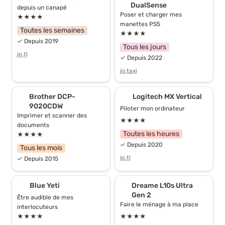
DualSense
depuis un canapé
Poser et charger mes 
★★★★
manettes PS5
Toutes les semaines
★★★★
✓ Depuis 2019
Tous les jours
jo.tl
✓ Depuis 2022
jo.taxi
Brother DCP-9020CDW
Logitech MX Vertical
Brother DCP-
Logitech MX Vertical
9020CDW
Piloter mon ordinateur
Imprimer et scanner des 
★★★★
documents
Toutes les heures
★★★★
✓ Depuis 2020
Tous les mois
jo.tl
✓ Depuis 2015
Blue Yeti
Dreame L10s Ultra Gen 2
Blue Yeti
Dreame L10s Ultra 
Gen 2
Être audible de mes 
Faire le ménage à ma place
interlocuteurs
★★★★
★★★★