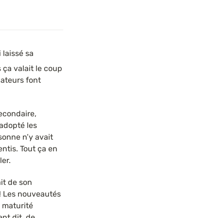
 laissé sa 
ça valait le coup 
ateurs font 
econdaire, 
adopté les 
onne n’y avait 
entis. Tout ça en 
er.
ait de son 
 ! Les nouveautés 
maturité 
t dit, de 