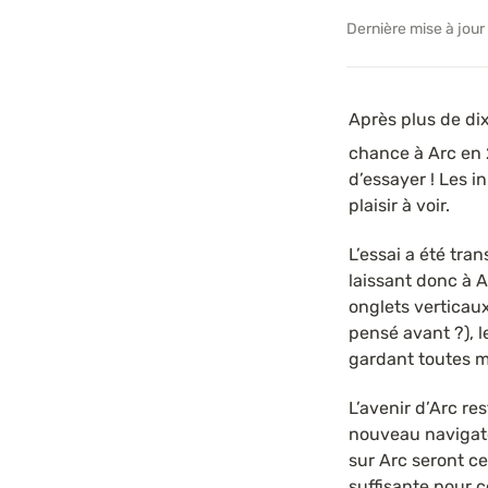
Dernière mise à jour
Après plus de di
chance à Arc en 2
d’essayer ! Les i
plaisir à voir.
L’essai a été tra
laissant donc à A
onglets verticaux
pensé avant ?), le
gardant toutes m
L’avenir d’Arc re
nouveau navigateu
sur Arc seront c
suffisante pour c