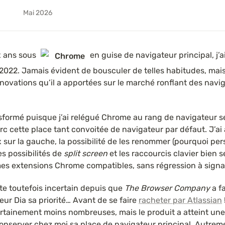
Mai 2026
x ans sous 
 en guise de navigateur principal, j’ai
Chrome
022. Jamais évident de bousculer de telles habitudes, mais 
nnovations qu’il a apportées sur le marché ronflant des navig
nsformé puisque j’ai relégué Chrome au rang de navigateur s
rc cette place tant convoitée de navigateur par défaut. J’ai 
 sur la gauche, la possibilité de les renommer (pourquoi pers
s possibilités de 
split screen
 et les raccourcis clavier bien s
es extensions Chrome compatibles, sans régression à signal
ste toutefois incertain depuis que 
The Browser Company
 a f
r Dia sa priorité… Avant de se faire 
racheter par Atlassian
ertainement moins nombreuses, mais le produit a atteint une 
onserver chez moi sa place de navigateur principal. Autremen