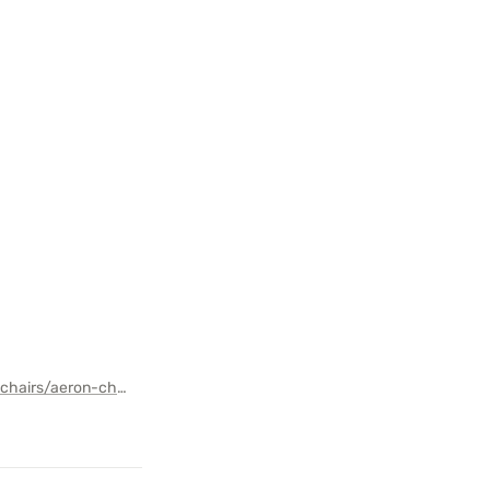
https://www.hermanmiller.com/fr_fr/products/seating/office-chairs/aeron-chair/