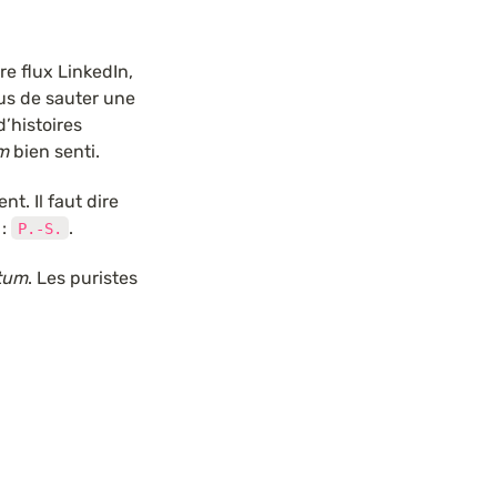
 flux LinkedIn, 
s de sauter une 
histoires 
m
 bien senti.
. Il faut dire 
: 
.
P.-S.
ptum
. Les puristes 