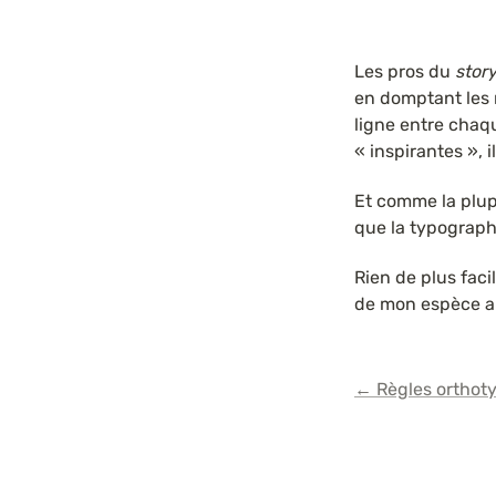
Les pros du 
story
en domptant les 
ligne entre chaqu
« inspirantes », 
Et comme la plupa
que la typograph
Rien de plus faci
de mon espèce a
← Règles orthot