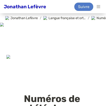
Jonathan Lefèvre
Suivre
Jonathan Lefèvre
/
Langue française et orthotypographie
/
Numér
Numéros de 