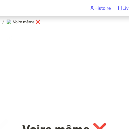
Histoire
Liv
/
Voire même ❌