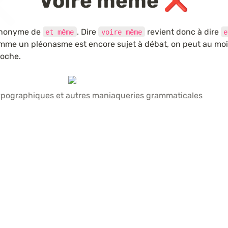
Voire même ❌
ynonyme de 
. Dire 
 revient donc à dire 
et même
voire même
e
mme un pléonasme est encore sujet à débat, on peut au moin
moche.
ypographiques et autres maniaqueries grammaticales