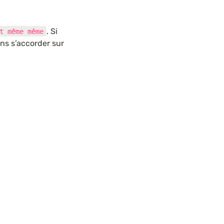
. Si 
t même même
s s’accorder sur 