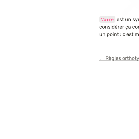
 est un s
Voire
considérer ça co
un point : c’est 
← Règles orthot