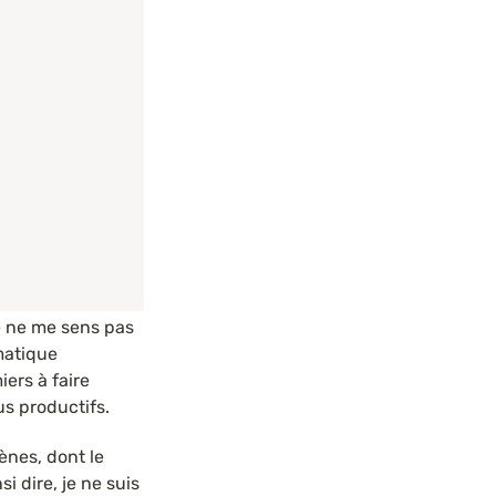
e ne me sens pas 
atique 
rs à faire 
us productifs.
nes, dont le 
 dire, je ne suis 