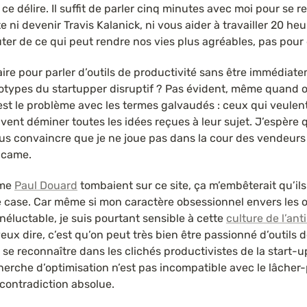
ce délire. Il suffit de parler cinq minutes avec moi pour se 
 ni devenir Travis Kalanick, ni vous aider à travailler 20 heur
uter de ce qui peut rendre nos vies plus agréables, pas pour
ire pour parler d’outils de productivité sans être immédiate
otypes du startupper disruptif ? Pas évident, même quand on
’est le problème avec les termes galvaudés : ceux qui veulent
ent déminer toutes les idées reçues à leur sujet. J’espère 
vous convaincre que je ne joue pas dans la cour des vendeurs 
 came.
me 
Paul Douard
 tombaient sur ce site, ça m’embêterait qu’il
 case. Car même si mon caractère obsessionnel envers les ou
inéluctable, je suis pourtant sensible à cette 
culture de l’anti
veux dire, c’est qu’on peut très bien être passionné d’outils d
se reconnaître dans les clichés productivistes de la start-up
erche d’optimisation n’est pas incompatible avec le lâcher-p
contradiction absolue.