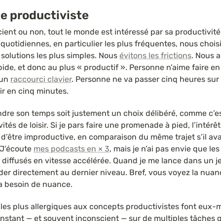
e productiviste
ient ou non, tout le monde est intéressé par sa productivit
quotidiennes, en particulier les plus fréquentes, nous choisi
 solutions les plus simples. Nous 
évitons les frictions
. Nous a
pide, et donc au plus « productif ». Personne n’aime faire en 2
un 
raccourci clavier
. Personne ne va passer cinq heures sur 
ir en cinq minutes.
dre son temps soit justement un choix délibéré, comme c’est
tés de loisir. Si je pars faire une promenade à pied, l’intérêt
t d’être improductive, en comparaison du même trajet s’il avai
 J’écoute 
mes podcasts en × 3
, mais je n’ai pas envie que les 
diffusés en vitesse accélérée. Quand je me lance dans un jeu 
der directement au dernier niveau. Bref, vous voyez la nuanc
 a besoin de nuance.
 les plus allergiques aux concepts productivistes font eux-m
nstant — et souvent inconscient — sur de multiples tâches qu