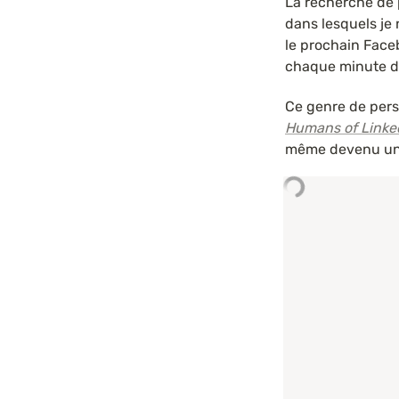
La recherche de p
dans lesquels je
le prochain Faceb
chaque minute de
Ce genre de per
Humans of Linke
même devenu un 