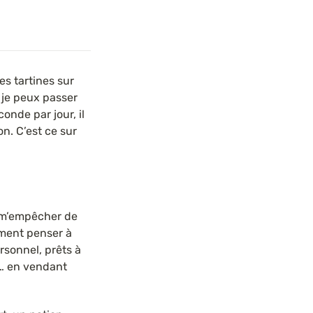
s tartines sur 
je peux passer 
de par jour, il 
. C’est ce sur 
s m’empêcher de 
ment penser à 
onnel, prêts à 
… en vendant 