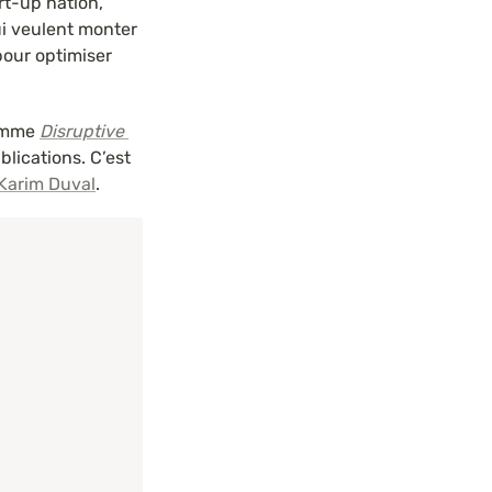
t-up nation, 
ui veulent monter 
pour optimiser 
omme 
Disruptive 
lications. C’est 
Karim Duval
.