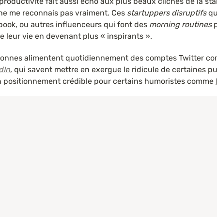
roductivité fait aussi écho aux plus beaux clichés de la star
 ne me reconnais pas vraiment. Ces 
startuppers disruptifs
 q
ook, ou autres influenceurs qui font des 
morning routines
 
 leur vie en devenant plus « inspirants ».
sonnes alimentent quotidiennement des comptes Twitter c
dIn
, qui savent mettre en exergue le ridicule de certaines pub
positionnement crédible pour certains humoristes comme 