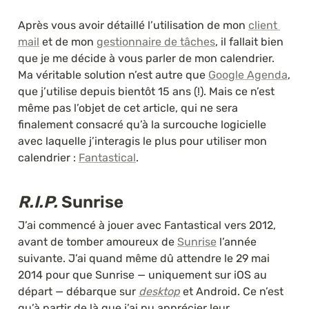
Après vous avoir détaillé l’utilisation de mon 
client 
mail
 et de mon 
gestionnaire de tâches
, il fallait bien 
que je me décide à vous parler de mon calendrier. 
Ma véritable solution n’est autre que 
Google Agenda
, 
que j’utilise depuis bientôt 15 ans (!). Mais ce n’est 
même pas l’objet de cet article, qui ne sera 
finalement consacré qu’à la surcouche logicielle 
avec laquelle j’interagis le plus pour utiliser mon 
calendrier : 
Fantastical
.
R.I.P.
 Sunrise
J’ai commencé à jouer avec Fantastical vers 2012, 
avant de tomber amoureux de 
Sunrise
 l’année 
suivante. J’ai quand même dû attendre le 29 mai 
2014 pour que Sunrise — uniquement sur iOS au 
départ — débarque sur 
desktop
 et Android. Ce n’est 
qu’à partir de là que j’ai pu apprécier leur 